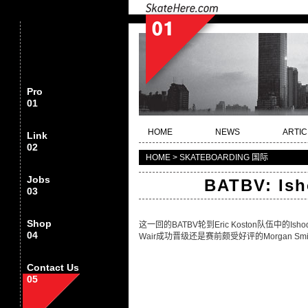
Pro
01
HOME
NEWS
ARTIC
Link
02
HOME > SKATEBOARDING 国际
Jobs
BATBV: Ish
03
Shop
这一回的BATBV轮到Eric Koston队伍中的Is
04
Wair成功晋级还是赛前颇受好评的Morgan 
Contact Us
05