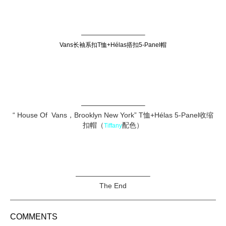
——————————–
Vans长袖系扣T恤+Hélas搭扣5-Panel帽
——————————–
“ House Of Vans，Brooklyn New York” T恤+Hélas 5-Panel收缩
扣帽（
配色）
Tiffany
——————————–
The End
COMMENTS