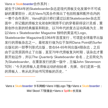
Vans x
合作系列：
Skate
boarder
诞生于1964年的Skateboarder杂志是现代滑板文化发展中不可或
缺的重要部分，此次Vans与其合作推出了包括鞋服和配件在内的
一整个合作系列，Vans的设计师们通过以前Skateboarder杂志页
面中，所记载的滑板文化初创时期滑手们的穿着获得设计灵感，重
新创作出新的经典服装和鞋款。以70年代的复古运动风格为主，附
以Vans x Skateboarder Magazine 独特的黄蓝/红Logo。
Skateboarder Magazine在1964年首度发行，可谓是全球最早出版
发行的滑板杂志之一。最初发行做为位于加州Dana Point的Surfer
出版社的一部季刊形式出版，曾在64-65年间出版4期杂志，之后
由于运营原因停止了出版，直至70年代滑板复兴时期，该杂志才重
新开始运作，并以
The Quarterly Skateboarder
命名，之后简化为
为
Skateboarder
。在重新发行的第一版中，主编John Stevenson
写到：“今天的滑板人是滑板运动的创始者，先驱。你们是第一批
的滑板人，将从此开始书写滑板的历史。”
——————————–
——————————–
Vans x
Skate
boarder
卡车网帽+Vans V领Logo T恤+Vans x
Skate
boarder
：
Mid Skool 77限量款+Vans x
Spit
fi
re
长筒袜