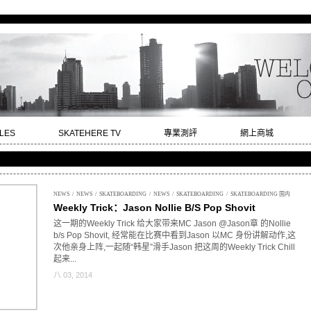
LES
SKATEHERE TV
專業測評
網上商城
NEWS
/
NEWS
/
SKATEBOARDING
/
NEWS
/
SKATEBOARDING
/
SKATEBOARDING 国内
Weekly Trick：Jason Nollie B/S Pop Shovit
这一期的Weekly Trick 给大家带来MC Jason
@Jason章
的Nollie
b/s Pop Shovit, 经常能在比赛中看到Jason 以MC 身份讲解动作,这
次他亲身上阵,一起随“韩星”滑手Jason 把这周的Weekly Trick Chill
起来...
八 03, 2014