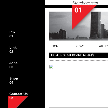
Pro
01
HOME
NEWS
ARTIC
Link
02
HOME > SKATEBOARDING 国内
Jobs
03
Shop
04
Contact Us
05