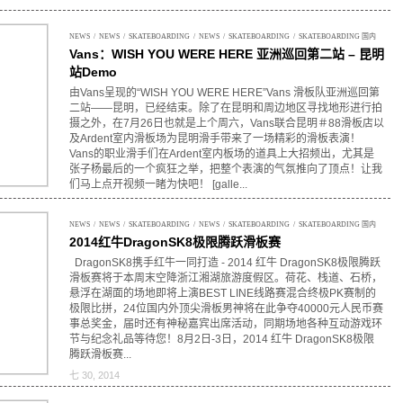
NEWS
/
NEWS
/
SKATEBOARDING
/
NEWS
/
SKATEBOARDING
/
SKATEBOARDING 国内
Vans：WISH YOU WERE HERE 亚洲巡回第二站 – 昆明
站Demo
由Vans呈现的“WISH YOU WERE HERE”Vans 滑板队亚洲巡回第
二站——昆明，已经结束。除了在昆明和周边地区寻找地形进行拍
摄之外，在7月26日也就是上个周六，Vans联合昆明＃88滑板店以
及Ardent室内滑板场为昆明滑手带来了一场精彩的滑板表演！
Vans的职业滑手们在Ardent室内板场的道具上大招频出，尤其是
张子杨最后的一个疯狂之举，把整个表演的气氛推向了顶点！让我
们马上点开视频一睹为快吧！ [galle...
七 31, 2014
NEWS
/
NEWS
/
SKATEBOARDING
/
NEWS
/
SKATEBOARDING
/
SKATEBOARDING 国内
2014红牛DragonSK8极限腾跃滑板赛
DragonSK8携手红牛一同打造 - 2014 红牛 DragonSK8极限腾跃
滑板赛将于本周末空降浙江湘湖旅游度假区。荷花、栈道、石桥，
悬浮在湖面的场地即将上演BEST LINE线路赛混合终极PK赛制的
极限比拼，24位国内外顶尖滑板男神将在此争夺40000元人民币赛
事总奖金，届时还有神秘嘉宾出席活动，同期场地各种互动游戏环
节与纪念礼品等待您！8月2日-3日，2014 红牛 DragonSK8极限
腾跃滑板赛...
七 30, 2014