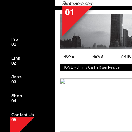
Pro
01
HOME
NEWS
ARTIC
Link
02
HOME > Jimmy Carlin Ryan Pearce
Jobs
03
Shop
04
Contact Us
05