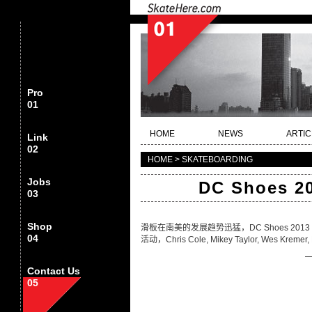
Pro
01
HOME
NEWS
ARTIC
Link
02
HOME > SKATEBOARDING
Jobs
DC Shoes
03
Shop
滑板在南美的发展趋势迅猛，DC Shoes 2
04
活动，Chris Cole, Mikey Taylor, Wes K
Contact Us
05