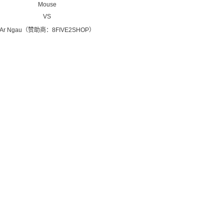
Mouse
VS
Ar Ngau（赞助商：8FIVE2SHOP）