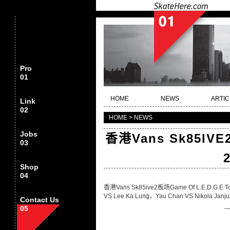
Pro
01
HOME
NEWS
ARTIC
Link
02
HOME > NEWS
Jobs
香港Vans Sk85IVE2
03
Shop
04
香港Vans Sk85ive2板场Game Of L.E.D.G.E
VS Lee Ka Lung，Yau Chan VS Nik
Contact Us
05