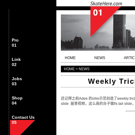
Pro
01
HOME
NEWS
ARTIC
Link
02
HOME > NEWS
Jobs
Weekly Tric
03
Shop
还记得之前Adee 的ollie示范创造了weekly 
04
slide .留意视频，这么高的台子做f/s tail sl
——
Contact Us
05