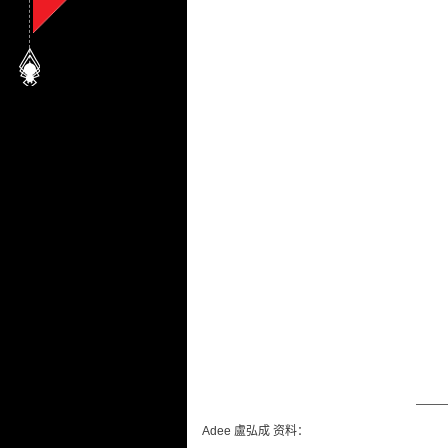
——
Adee 盧弘成 资料：