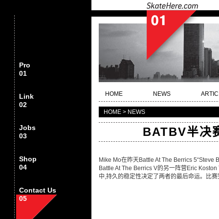
Pro
01
HOME
NEWS
ARTIC
Link
02
HOME > NEWS
Jobs
BATBV半决赛：
03
Shop
Mike Mo在昨天Battle At The Berrics 5“Steve B
04
Battle At The Berrics V的另一阵营Er
中,持久的稳定性决定了两者的最后命运。比
Contact Us
05