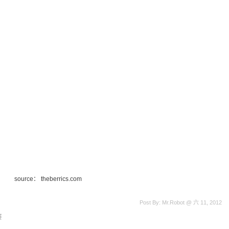
source： theberrics.com
Post By: Mr.Robot @ 六 11, 2012
赛