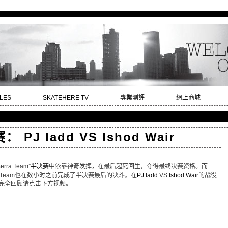
LES
SKATEHERE TV
專業測評
網上商城
 PJ ladd VS Ishod Wair
erra Team”
半决赛
中依靠神奇发挥，在最后起死回生，夺得最终决赛资格。而
ic Koston Team也在数小时之前完成了半决赛最后的决斗。在
PJ ladd
VS
Ishod Wair
的战役
赛完全回顾请点击下方视频。