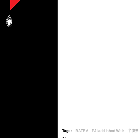
Tags:
BATBV
PJ ladd Ishod Wair
半决