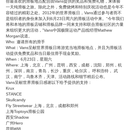
你最喜欢的滑板地点配合由Vans提供的奖品和免费礼物，来体验
一天纯滑板之旅。除此之外，免费烧烤和特别庆祝活动也是今年不
容错过的精彩之处。2012年的世界滑板日，Vans通过参与者而不
是组织者的身份来加入到6月23日周六的滑板活动中来。“今年我们
将和本地的滑板店铺和滑板品牌一同来支持和联合滑板社区的力量
来组织更大的活动，”Vans中国极限运动产品线经理Mathew
Morgan说道。
Who: 邀请所有的滑手
What：Vans呈献世界滑板日将游览当地滑板地点，并且为滑板活
动提供免费奖品和当日最佳滑手现金奖励。
When：6月23日，星期六
Where: 上海，北京，广州，昆明，西安，成都，沈阳，郑州，杭
州，深圳，南京，青岛，长沙，重庆，哈尔滨， 呼和浩特， 武
汉，南宁，乌鲁木齐，天津。活动路线和细节稍后公布。
Vans呈献世界滑板日感谢以下给予提供的支持：
Krux
STANCE
Skullcandy
Fly Streetwear 上海，北京，成都和郑州
上海Toptoys滑板公园
西安Shadow
广州Hero
昆明#88