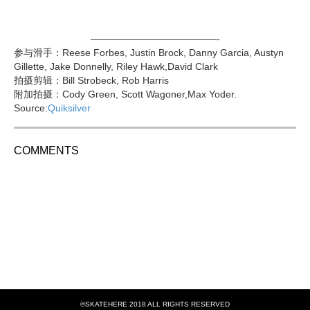
—————————————-
参与滑手：Reese Forbes, Justin Brock, Danny Garcia, Austyn
Gillette, Jake Donnelly, Riley Hawk,David Clark
拍摄剪辑：Bill Strobeck, Rob Harris
附加拍摄：Cody Green, Scott Wagoner,Max Yoder.
Source:
Quiksilver
COMMENTS
©SKATEHERE 2018 ALL RIGHTS RESERVED