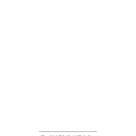
—————————————–