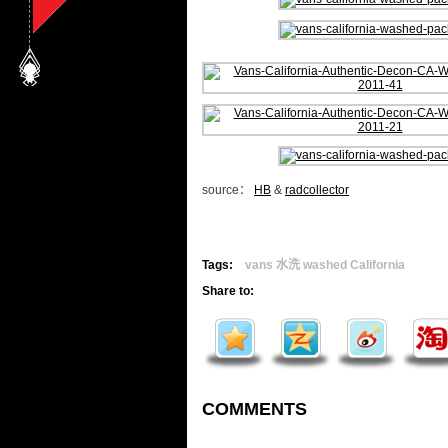
source：
HB
&
radcollector
Tags:
vans 水洗 washed California
Share to:
COMMENTS