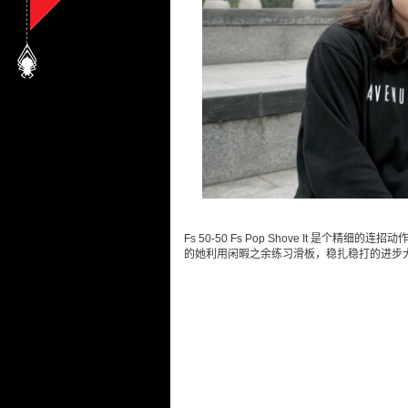
Fs 50-50 Fs Pop Shove It 
的她利用闲暇之余练习滑板，稳扎稳打的进步大家都