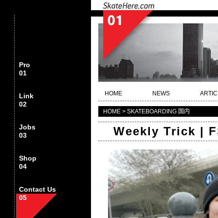
Pro
01
HOME
NEWS
ARTIC
Link
02
HOME > SKATEBOARDING 国内
Jobs
Weekly Trick | 
03
Shop
04
Contact Us
05