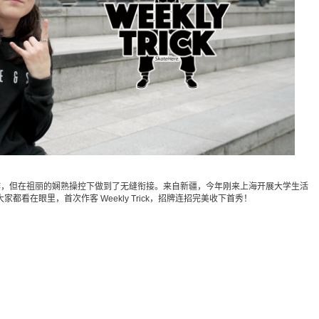
是个精细的连招动作，但在祖丽的娴熟操控下做到了无缝衔接。来自新疆，今年刚来上海开展大学生活
看在眼里，首次作客 Weekly Trick，招牌连招完美收下首秀！