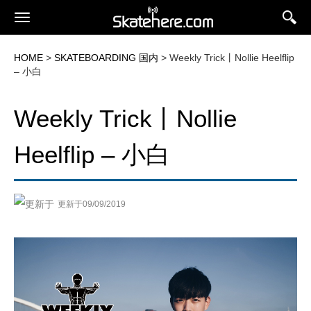
HOME
>
SKATEBOARDING 国内
> Weekly Trick丨Nollie Heelflip
– 小白
Weekly Trick丨Nollie
Heelflip – 小白
更新于09/09/2019