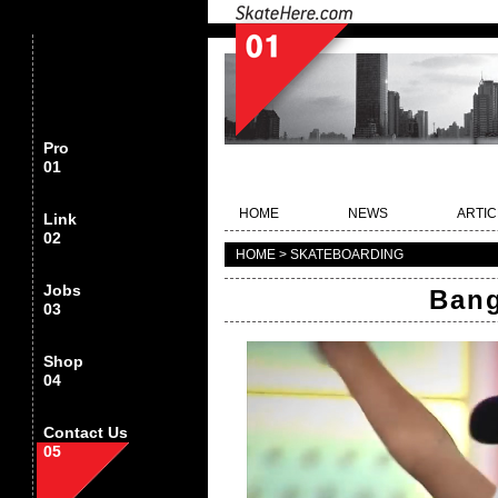
Pro
01
HOME
NEWS
ARTIC
Link
02
HOME > SKATEBOARDING
Jobs
Bang
03
Shop
04
Contact Us
05