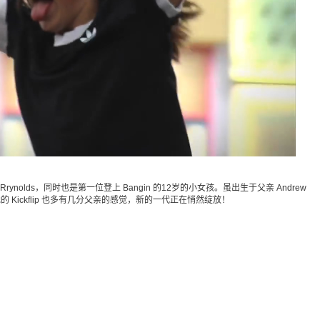
la Rrynolds，同时也是第一位登上 Bangin 的12岁的小女孩。虽出生于父亲 Andrew
的 Kickflip 也多有几分父亲的感觉，新的一代正在悄然绽放！