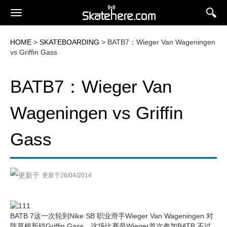
HOME
>
SKATEBOARDING
> BATB7：Wieger Van Wageningen
vs Griffin Gass
BATB7：Wieger Van
Wageningen vs Griffin
Gass
更新于26/04/2014
BATB 7这一次轮到Nike SB 职业滑手Wieger Van Wageningen 对
阵草根新锐Griffin Gass，这场比赛是Wieger首次参加BATB 不过