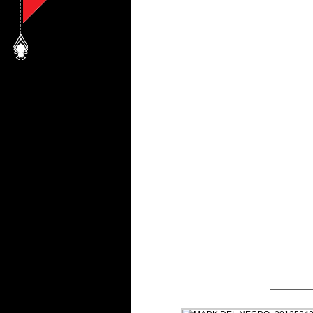
—————