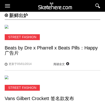
新鲜出炉
STREET FASHION
Beats by Dre x Pharrell x Beats Pills：Happy
广告片
更新于05/01/2014
阅读全文
STREET FASHION
Vans Gilbert Crockett 签名款发布