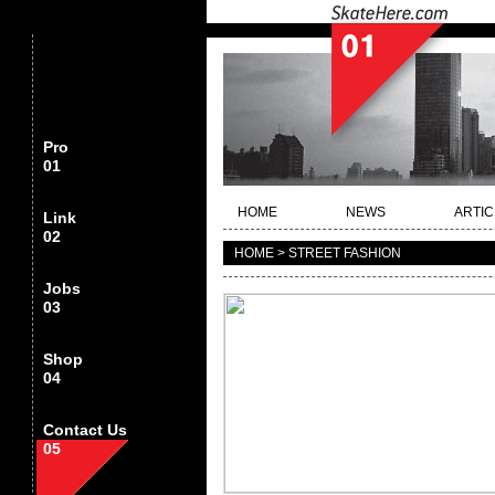
Pro
01
HOME
NEWS
ARTIC
Link
02
HOME > STREET FASHION
Jobs
03
Shop
04
Contact Us
05