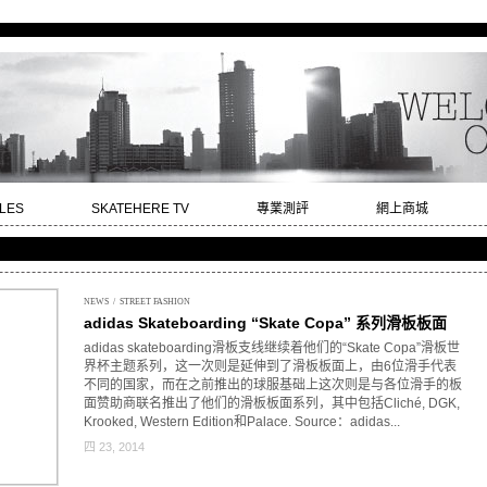
LES
SKATEHERE TV
專業測評
網上商城
NEWS
/
STREET FASHION
adidas Skateboarding “Skate Copa” 系列滑板板面
adidas skateboarding滑板支线继续着他们的“
Skate Copa
”滑板世
界杯主题系列，这一次则是延伸到了滑板板面上，由6位滑手代表
不同的国家，而在之前推出的球服基础上这次则是与各位滑手的板
面赞助商联名推出了他们的滑板板面系列，其中包括Cliché, DGK,
Krooked, Western Edition和Palace. Source：
adidas
...
四 23, 2014