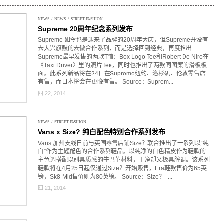
NEWS
/
NEWS
/
STREET FASHION
Supreme 20周年纪念系列发布
Supreme 如今也是迎来了品牌的20周年大庆，但Supreme并没有
去大兴旗鼓的去做合作系列，而是选择回到经典，再度推出
Supreme最早发售的两款T恤：Box Logo Tee和Robert De Niro在
《Taxi Driver》里的照片Tee，同时也推出了两款同图案的滑板板
面。此系列新品将在24日在Supreme纽约、洛杉矶、伦敦零售店
有售，而日本将会在更晚有售。 Source：
Suprem...
四 22, 2014
NEWS
/
STREET FASHION
Vans x Size? 纯白配色特别合作系列发布
Vans 加州支线日前与英国零售店铺Size？联合推出了一系列以“纯
白”作为主题配色的合作系列鞋品。以纯净的白色精皮作为鞋款的
主色调搭配以别具质感的牛巴革材料，干净却又极具腔调。该系列
鞋款将在4月25日起仅通过Size？开始贩售，Era鞋款售价为65英
镑，Sk8-Mid售价则为80英镑。 Source：
Size？
...
四 21, 2014