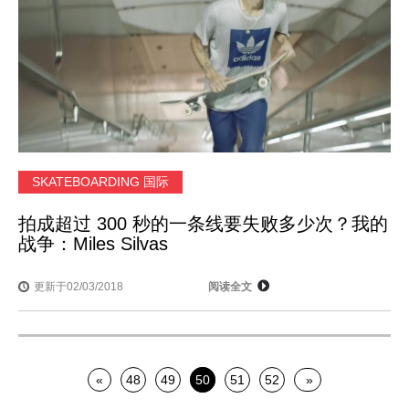
SKATEBOARDING 国际
拍成超过 300 秒的一条线要失败多少次？我的
战争：Miles Silvas
更新于02/03/2018
阅读全文
«
48
49
50
51
52
»