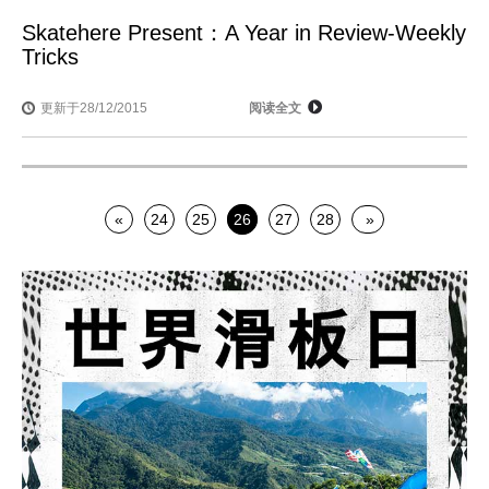
Skatehere Present：A Year in Review-Weekly
Tricks
更新于28/12/2015
阅读全文
«
24
25
26
27
28
»